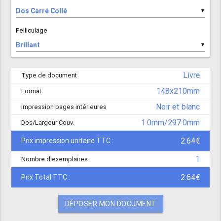
▼
Pelliculage
▼
Livre
Type de document
148x210mm
Format
Noir et blanc
Impression pages intérieures
1.0mm/297.0mm
Dos/Largeur Couv.
2.64€
Prix impression unitaire TTC :
1
Nombre d'exemplaires
2.64€
Prix Total TTC :
DÉPOSER MON DOCUMENT